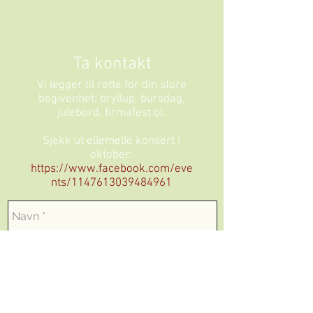
Ta kontakt
Vi legger til rette for din store
begivenhet; bryllup, bursdag,
julebord, firmafest ol.
Sjekk ut ellemelle konsert i
oktober:
https://www.facebook.com/eve
nts/1147613039484961