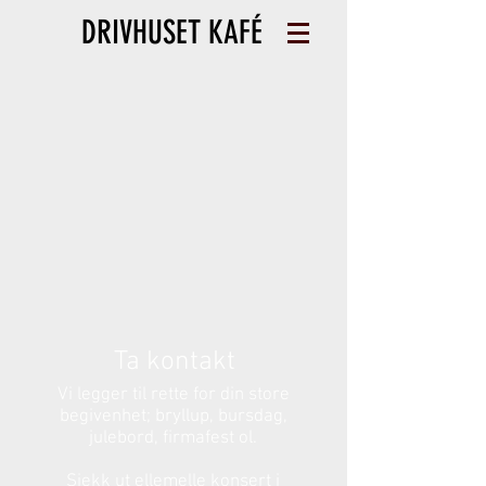
DRIVHUSET KAFÉ
Ta kontakt
Vi legger til rette for din store
begivenhet; bryllup, bursdag,
julebord, firmafest ol.
Sjekk ut ellemelle konsert i